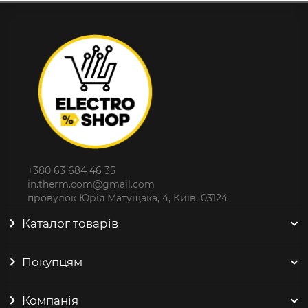
+380 63 684 46 35
in.therm.com@gmail.com
провулок Юрія Матущака, 4, Київ, 03124
Каталог товарів
Покупцям
Компанія