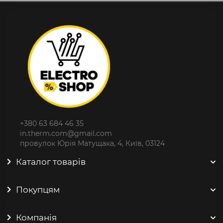
+380 63 684 46 35
in.therm.com@gmail.com
провулок Юрія Матущака, 4, Київ, 03124
Каталог товарів
Покупцям
Компанія