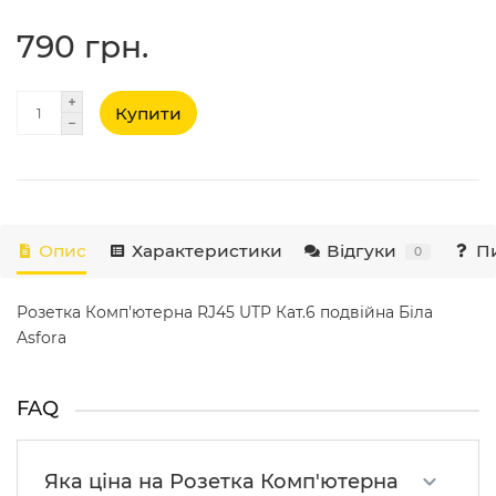
790 грн.
Купити
Опис
Характеристики
Відгуки
Пи
0
Розетка Комп'ютерна RJ45 UTP Кат.6 подвійна Біла
Asfora
FAQ
Яка ціна на Розетка Комп'ютерна