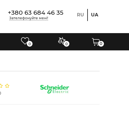
+380 63 684 46 35
RU
UA
Зателефонуйте мені!
0
0
0
0