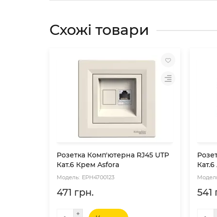
Схожі товари
Розетка Комп'ютерна RJ45 UTP
Розе
Кат.6 Крем Asfora
Кат.6
EPH4700123
471 грн.
541 