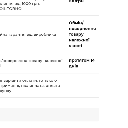
100грн
лення від 1000 грн. -
КОШТОВНО
Обмін/
повернення
товару
йна гарантія від виробника
належної
якості
протягом 14
н/повернення товару належної
і
днів
і варіанти оплати: готівкою
триманні, післяплата, оплата
ахунку