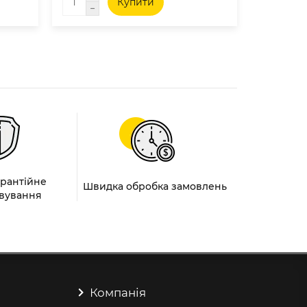
Купити
арантійне
Швидка обробка замовлень
вування
Компанія