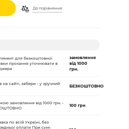
До порівняння
замовлення
тимент для безкоштовної
від 1000
авки прохання уточнювати в
джера
грн.
 на сайті, забери - у зручний
БЕЗКОШТОВНО
мою замовлення від 1000 грн. -
100 грн
КОШТОВНО
вка по всій Україні, без
редньої оплати При сумі