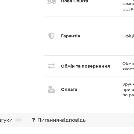
Нова Пошта
замов
БЕЗ
Гарантія
Офіці
Обмі
Обмін та повернення
якост
Зручн
Оплата
при о
по р
дгуки
Питання-відповідь
0