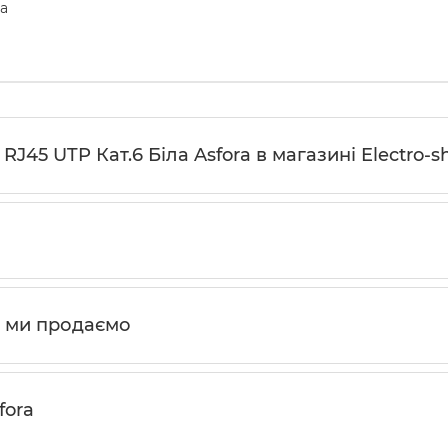
ra
J45 UTP Кат.6 Біла Asfora в магазині Electro-s
a ми продаємо
fora