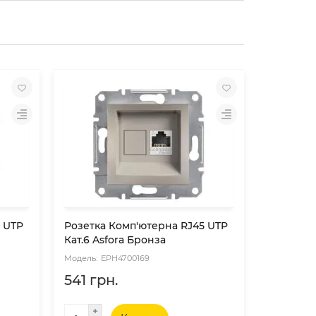
 UTP
Розетка Комп'ютерна RJ45 UTP
Розетка 
Кат.6 Asfora Бронза
Кат.6 As
EPH4700169
EP
541 грн.
541 грн