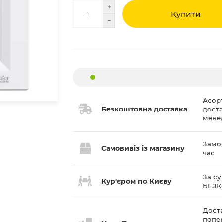
Купити
Асор
Безкоштовна доставка
дост
мене
Замов
Самовивіз із магазину
час
За су
Кур'єром по Києву
БЕЗ
Доста
попе