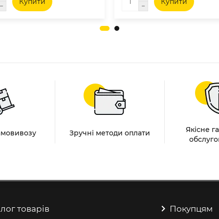
Купити
Купити
Якісне г
амовивозу
Зручні методи оплати
обслуго
лог товарів
Покупцям