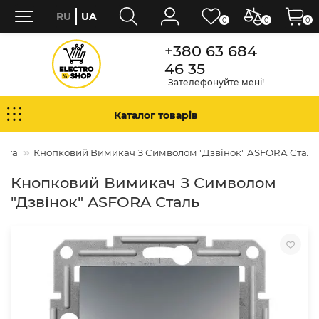
RU
UA
0
0
0
+380 63 684
46 35
Зателефонуйте мені!
Каталог товарів
fora
Кнопковий Вимикач З Символом "Дзвінок" ASFORA Сталь
Кнопковий Вимикач З Символом
"Дзвінок" ASFORA Сталь