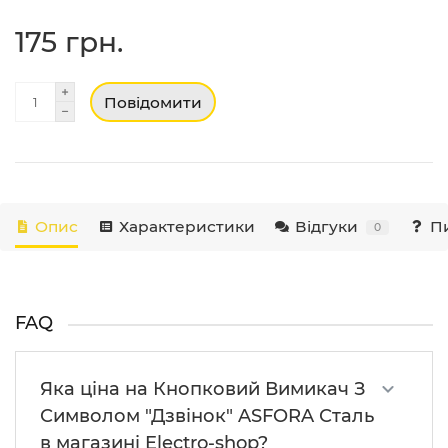
175 грн.
Повідомити
Опис
Характеристики
Відгуки
Пи
0
FAQ
Яка ціна на Кнопковий Вимикач З
Символом "Дзвінок" ASFORA Сталь
в магазині Electro-shop?