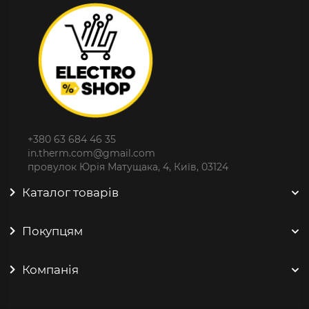
+380 63 684 46 35
in.therm.com@gmail.com
провулок Юрія Матущака, 4, Київ, 03124
Каталог товарів
Покупцям
Компанія