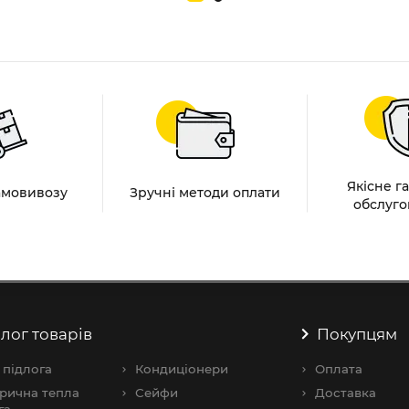
Якісне г
амовивозу
Зручні методи оплати
обслуго
лог товарів
Покупцям
 підлога
Кондиціонери
Оплата
рична тепла
Сейфи
Доставка