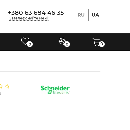
+380 63 684 46 35
RU
UA
Зателефонуйте мені!
0
0
0
0