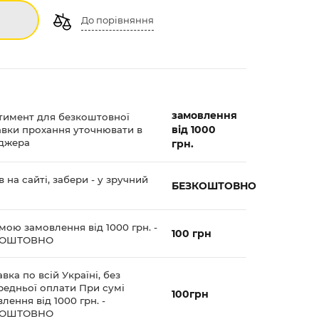
До порівняння
замовлення
тимент для безкоштовної
від 1000
авки прохання уточнювати в
джера
грн.
 на сайті, забери - у зручний
БЕЗКОШТОВНО
мою замовлення від 1000 грн. -
100 грн
КОШТОВНО
вка по всій Україні, без
редньої оплати При сумі
100грн
лення від 1000 грн. -
КОШТОВНО