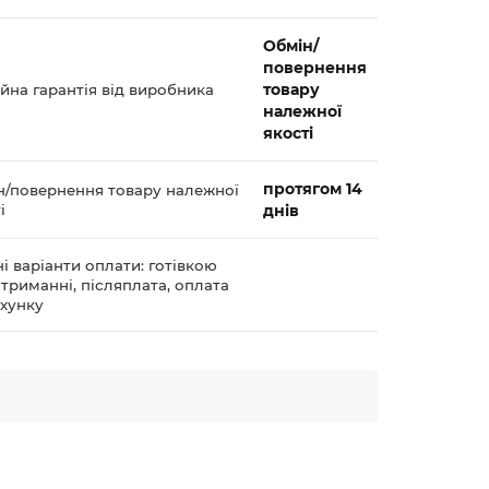
Обмін/
повернення
товару
йна гарантія від виробника
належної
якості
протягом 14
н/повернення товару належної
і
днів
і варіанти оплати: готівкою
триманні, післяплата, оплата
ахунку