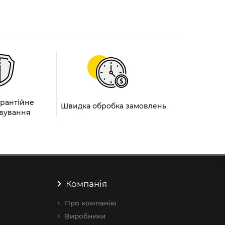
арантійне
Швидка обробка замовлень
вування
Компанія
Про компанію
Виробники