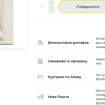
Повідомити
Асор
Безкоштовна доставка
дост
мене
Замов
Самовивіз із магазину
час
За су
Кур'єром по Києву
БЕЗ
Доста
попе
Нова Пошта
замов
БЕЗ