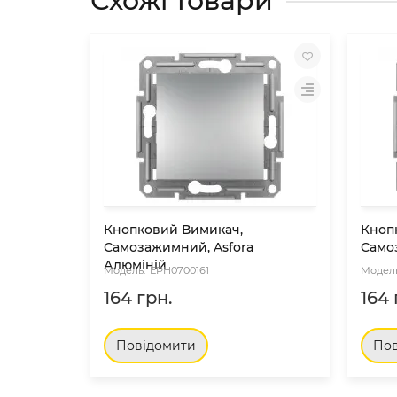
Схожі товари
Кнопковий Вимикач,
Кноп
Самозажимний, Asfora
Само
Алюміній
EPH0700161
164 грн.
164 
Повідомити
Пов