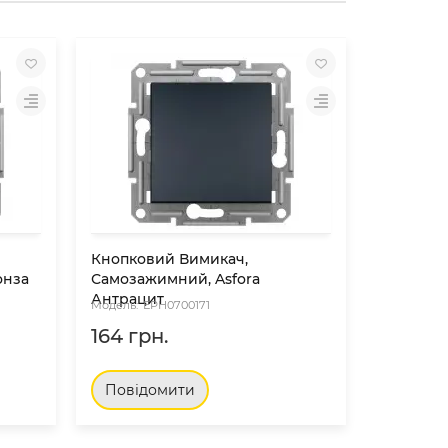
Кнопковий Вимикач,
Кнопков
онза
Самозажимний, Asfora
Символо
Антрацит
Білий
EPH0700171
EP
164 грн.
157 грн
Повідомити
Повід