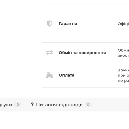
Гарантія
Офіці
Обмі
Обмін та повернення
якост
Зручн
Оплата
при о
по р
дгуки
Питання-відповідь
0
0