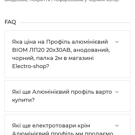
FAQ
Яка ціна на Профіль алюмінієвий
BIOM ЛП20 20х30AB, анодований,
чорний, палка 2м в магазині
Electro-shop?
Які ще Алюмінієвий профіль варто
купити?
Які ще електротовари крім
Алюмінієвий профіль ми продаємо