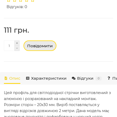
Відгуків: 0
111 грн.
Повідомити
Опис
Характеристики
Відгуки
Пи
0
Цей профіль для світлодіодної стрічки виготовлений з
алюмінію і розрахований на накладний монтаж.
Розміри сторін – 20х30 мм. Виріб поставляється у
вигляді відрізків довжиною 2 метри. Дана модель має
анодоване покриття і пофарбована у чорний колір.