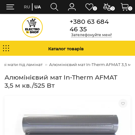
RU
UA
0
0
0
+380 63 684
46 35
Зателефонуйте мені!
Каталог товарів
єві мати під ламінат
Алюмінієвий мат In-Therm AFMAT 3,5 м кв
Алюмінієвий мат In-Therm AFMAT
3,5 м кв./525 Вт