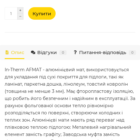
Купити
Опис
Відгуки
Питання-відповідь
0
0
In-Therm AFMAT - алюмінієвий мат, використовується
для укладання під сухі покриття для підлоги, такі як
ламінат, паркетна дошка, лінолеум, товстий ковролін
(товщина не менше 3 мм). Має фторопластову ізоляцію,
що робить його безпечним і надійним в експлуатації. За
рахунок фольгованої основи тепло рівномірно
розподіляється по поверхні, створюючи холодних і
теплих зон. Алюмінієві мати мають ряд переваг над
плівковою теплою підлогою: Металевий нагрівальний
елемент замість графіту; Заводська муфта замість