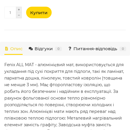
Купити
Опис
Відгуки
Питання-відповідь
0
0
Fenix ALL MAT - алюмінієвий мат, використовується для
укладання під сухі покриття для підлоги, такі як ламінат,
паркетна дошка, лінолеум, товстий ковролін (товщина
не менше 3 мм). Має фторопластову ізоляцію, що
робить його безпечним і надійним в експлуатації. За
рахунок фольгованої основи тепло рівномірно
розподіляється по поверхні, створюючи холодних і
теплих зон. Алюмінієві мати мають ряд переваг над
плівковою теплою підлогою: Металевий нагрівальний
елемент замість графіту; Заводська муфта замість