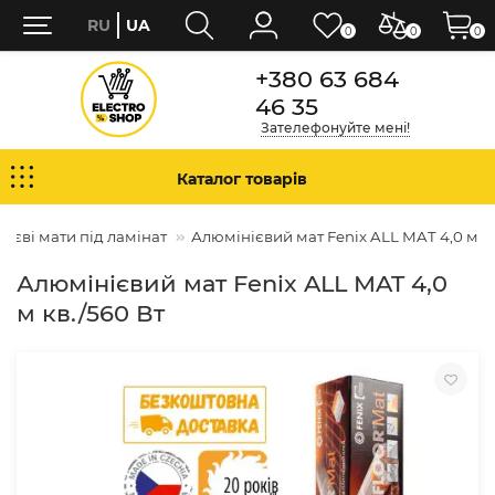
RU
UA
0
0
0
+380 63 684
46 35
Зателефонуйте мені!
Каталог товарів
ієві мати під ламінат
Алюмінієвий мат Fenix ALL MAT 4,0 м кв
Алюмінієвий мат Fenix ALL MAT 4,0
м кв./560 Вт