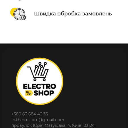
Швидка обробка замовлень
+380 63 684 46 35
in.therm.com@gmail.com
провулок Юрія Матущака, 4, Київ, 03124