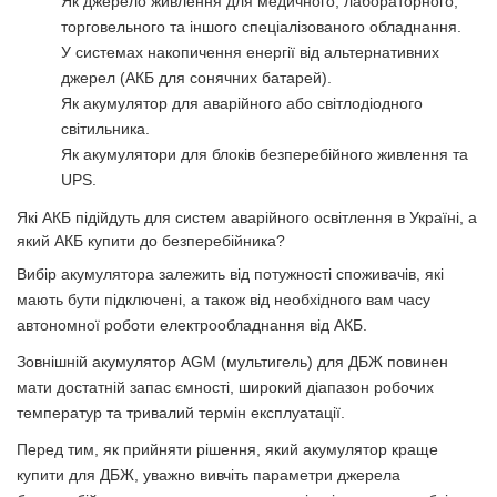
Як джерело живлення для медичного, лабораторного,
торговельного та іншого спеціалізованого обладнання.
У системах накопичення енергії від альтернативних
джерел (АКБ для сонячних батарей).
Як акумулятор для аварійного або світлодіодного
світильника.
Як акумулятори для блоків безперебійного живлення та
UPS.
Які АКБ підійдуть для систем аварійного освітлення в Україні, а
який АКБ купити до безперебійника?
Вибір акумулятора залежить від потужності споживачів, які
мають бути підключені, а також від необхідного вам часу
автономної роботи електрообладнання від АКБ.
Зовнішній акумулятор AGM (мультигель) для ДБЖ повинен
мати достатній запас ємності, широкий діапазон робочих
температур та тривалий термін експлуатації.
Перед тим, як прийняти рішення, який акумулятор краще
купити для ДБЖ, уважно вивчіть параметри джерела