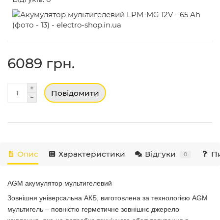
6089 грн.
Повідомити
Опис
Характеристики
Відгуки
Пи
0
AGM акумулятор мультигелевий
Зовнішня універсальна АКБ, виготовлена за технологією AGM
мультигель – повністю герметичне зовнішнє джерело