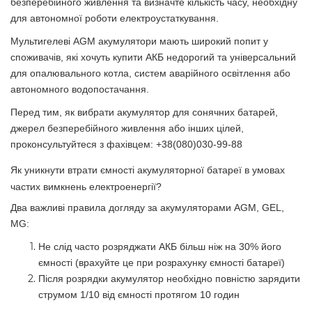
безперебійного живлення та визначте кількість часу, необхідну
для автономної роботи електроустаткування.
Мультигелеві AGM акумулятори мають широкий попит у
споживачів, які хочуть купити АКБ недорогий та універсальний
для опалювального котла, систем аварійного освітлення або
автономного водопостачання.
Перед тим, як вибрати акумулятор для сонячних батарей,
джерел безперебійного живлення або інших цілей,
проконсультуйтеся з фахівцем:
+38(080)030-99-88
Як уникнути втрати ємності акумуляторної батареї в умовах
частих вимкнень електроенергії?
Два важливі правила догляду за акумуляторами AGM, GEL,
MG:
Не слід часто розряджати АКБ більш ніж на 30% його
ємності (врахуйте це при розрахунку ємності батареї)
Після розрядки акумулятор необхідно повністю зарядити
струмом 1/10 від ємності протягом 10 годин