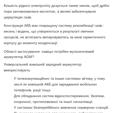
Кількість рідкого електроліту дозується таким чином, щоб дрібні
пори заповнювалися кислотою, а великі забезпечували
циркуляцію газів.
Конструкція АКБ має покращену систему рекомбінації газів -
кисень і водень, що утворюються в результаті хімічних
процесів, не встигають випаровуватись за межі герметичного
корпусу до моменту конденсації.
Області застосування: навіщо потрібен мультигелевий
акумулятор AGM?
Універсальний зовнішній зарядний акумулятор
використовують:
У телекомунікаційних та інших системах зв'язку, у тому
числі як зовнішній АКБ для заряджання мобільних
телефонів, рації тощо.
Для обладнання систем відеоспостереження, безпеки,
охоронної, протипожежної та іншої сигналізації.
У системах безперебійного живлення серверних станцій.