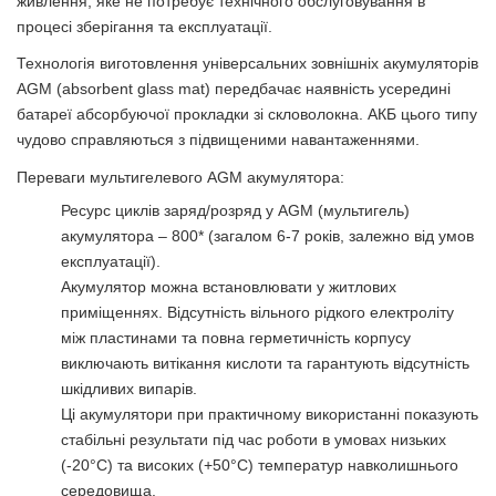
живлення, яке не потребує технічного обслуговування в
процесі зберігання та експлуатації.
Технологія виготовлення універсальних зовнішніх акумуляторів
AGM (absorbent glass mat) передбачає наявність усередині
батареї абсорбуючої прокладки зі скловолокна. АКБ цього типу
чудово справляються з підвищеними навантаженнями.
Переваги мультигелевого AGM акумулятора:
Ресурс циклів заряд/розряд у AGM (мультигель)
акумулятора – 800* (загалом 6-7 років, залежно від умов
експлуатації).
Акумулятор можна встановлювати у житлових
приміщеннях. Відсутність вільного рідкого електроліту
між пластинами та повна герметичність корпусу
виключають витікання кислоти та гарантують відсутність
шкідливих випарів.
Ці акумулятори при практичному використанні показують
стабільні результати під час роботи в умовах низьких
(-20°С) та високих (+50°С) температур навколишнього
середовища.