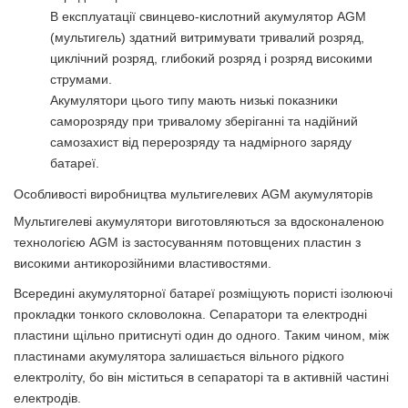
В експлуатації свинцево-кислотний акумулятор AGM
(мультигель) здатний витримувати тривалий розряд,
циклічний розряд, глибокий розряд і розряд високими
струмами.
Акумулятори цього типу мають низькі показники
саморозряду при тривалому зберіганні та надійний
самозахист від перерозряду та надмірного заряду
батареї.
Особливості виробництва мультигелевих AGM акумуляторів
Мультигелеві акумулятори виготовляються за вдосконаленою
технологією AGM із застосуванням потовщених пластин з
високими антикорозійними властивостями.
Всередині акумуляторної батареї розміщують пористі ізолюючі
прокладки тонкого скловолокна. Сепаратори та електродні
пластини щільно притиснуті один до одного. Таким чином, між
пластинами акумулятора залишається вільного рідкого
електроліту, бо він міститься в сепараторі та в активній частині
електродів.