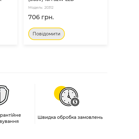
20312
10
706 грн.
2402 г
Повідомити
Повід
арантійне
Швидка обробка замовлень
вування