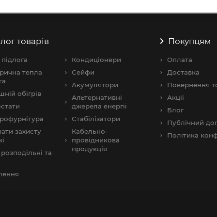
лог товарів
Покупцям
 підлога
Кондиціонери
Оплата
рична тепла
Сейфи
Доставка
га
Акумулятори
Повернення т
шнiй обігрів
Альтернативні
Акції
стати
джерела енергії
Блог
рофурнітура
Стабілізатори
Публічний дог
ати захисту
Кабельно-
Політика конф
жі
провідникова
продукція
розподільні та
и
лення