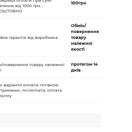
редньої оплати При сумі
100грн
лення від 1000 грн. -
КОШТОВНО
Обмін/
повернення
товару
йна гарантія від виробника
належної
якості
протягом 14
н/повернення товару належної
і
днів
і варіанти оплати: готівкою
триманні, післяплата, оплата
ахунку