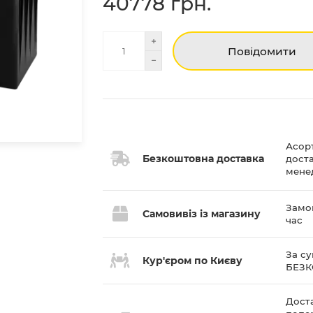
40778 грн.
Повідомити
Асор
Безкоштовна доставка
дост
мене
Замов
Самовивіз із магазину
час
За су
Кур'єром по Києву
БЕЗ
Доста