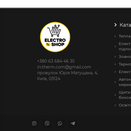
Ката
Тепла
Елект
підло
Зовні
+380 63 684 46 35
Термо
in.therm.com@gmail.com
Елект
провулок Юрія Матущака, 4,
Київ, 03124
Автом
мере
Щити 
бокс
Освіт