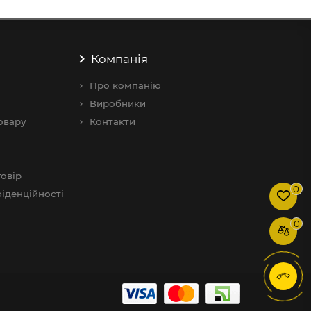
Компанія
Про компанію
Виробники
овару
Контакти
овір
0
іденційності
0