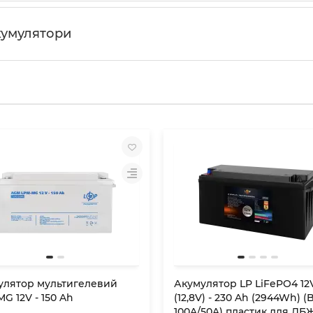
кумулятори
улятор мультигелевий
Акумулятор LP LiFePO4 12
G 12V - 150 Ah
(12,8V) - 230 Ah (2944Wh) 
100A/50A) пластик для ДБ