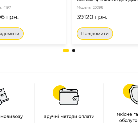
4197
20098
6 грн.
39120 грн.
ідомити
Повідомити
Якісне г
амовивозу
Зручні методи оплати
обслуго