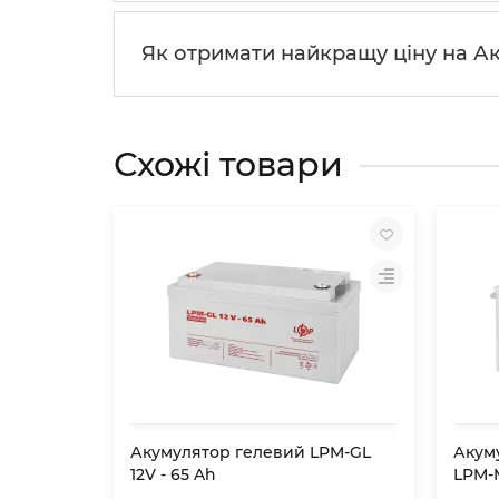
Як отримати найкращу ціну на А
Схожі товари
Акумулятор гелевий LPM-GL
Акум
12V - 65 Ah
LPM-M