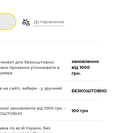
До порівняння
замовлення
тимент для безкоштовної
від 1000
авки прохання уточнювати в
джера
грн.
 на сайті, забери - у зручний
БЕЗКОШТОВНО
мою замовлення від 1000 грн. -
100 грн
КОШТОВНО
вка по всій Україні, без