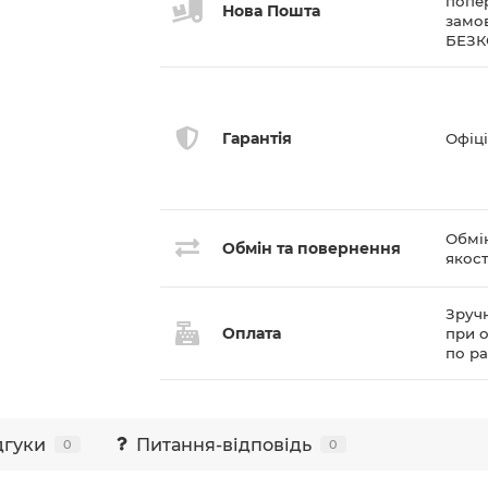
попе
Нова Пошта
замов
БЕЗ
Гарантія
Офіці
Обмі
Обмін та повернення
якост
Зручн
Оплата
при о
по р
дгуки
Питання-відповідь
0
0