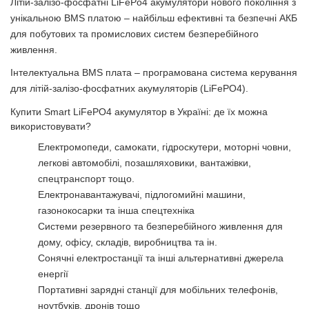
Літій-залізо-фосфатні LiFePo4 акумулятори нового покоління з
унікальною BMS платою – найбільш ефективні та безпечні АКБ
для побутових та промислових систем безперебійного
живлення.
Інтелектуальна BMS плата – програмована система керування
для літій-залізо-фосфатних акумуляторів (LiFePO4).
Купити Smart LiFePO4 акумулятор в Україні: де їх можна
використовувати?
Електромопеди, самокати, гідроскутери, моторні човни,
легкові автомобілі, позашляховики, вантажівки,
спецтранспорт тощо.
Електронавантажувачі, підлогомийні машини,
газонокосарки та інша спецтехніка
Системи резервного та безперебійного живлення для
дому, офісу, складів, виробництва та ін.
Сонячні електростанції та інші альтернативні джерела
енергії
Портативні зарядні станції для мобільних телефонів,
ноутбуків, дронів тощо