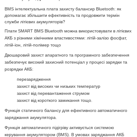
BMS інтелектуальна плата захисту балансир Bluetooth: як
допомагає збільшити ефективність та продовжити термін
служби літієвих акумуляторів?
Плати SMART BMS Bluetooth можна використовувати в літієвих
АКБ з різними хімічними властивостями: літій-залізо фосфат,
літій-іон, літій-полімер тощо
Двошаровий захист апаратного та програмного забезпечення
забезпечує високий захисний потенціал у процесі зарядки та
розрядки АКБ:
перезарядження
захист від високих чи низьких температур
захист від перевантаження струмом
захист від короткого замикання тощо.
Функція статичного балансу
для ефективного автоматичного
заряджання акумулятора.
Функція автоматичного підігріву
активується системою
керування акумулятором (BMS). В умовах заряджання АКБ