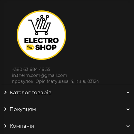
+380 63 684 46 35
in.therm.com@gmail.com
провулок Юрія Матущака, 4, Київ, 03124
Каталог товарів
Покупцям
Компанія